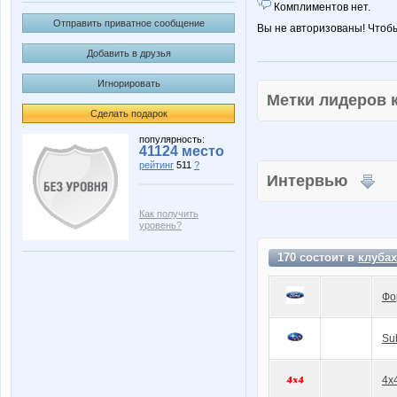
Комплиментов нет.
Отправить приватное сообщение
Вы не авторизованы! Чтоб
Добавить в друзья
Игнорировать
Метки лидеров
Сделать подарок
популярность:
41124 место
рейтинг
511
?
Интервью
Как получить
уровень?
170 состоит в
клубах
Фо
Su
4x