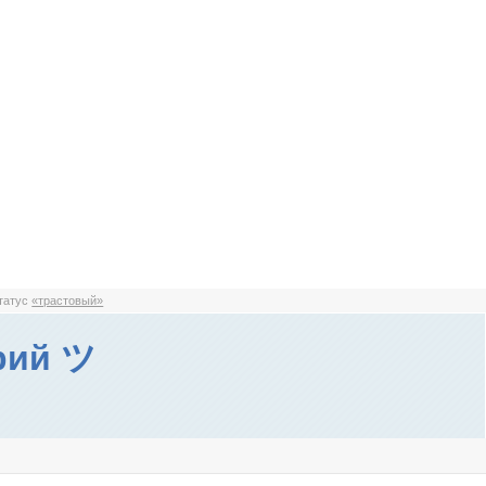
статус
«трастовый»
рий ツ