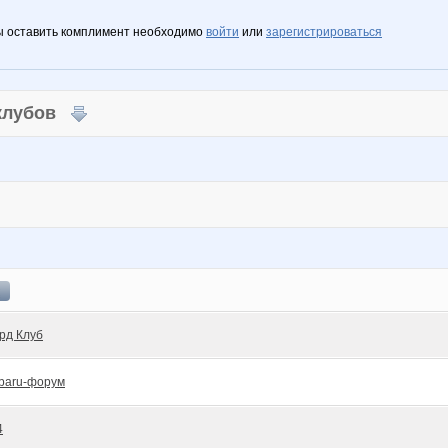
ы оставить комплимент необходимо
войти
или
зарегистрироваться
 клубов
рд Клуб
baru-форум
4