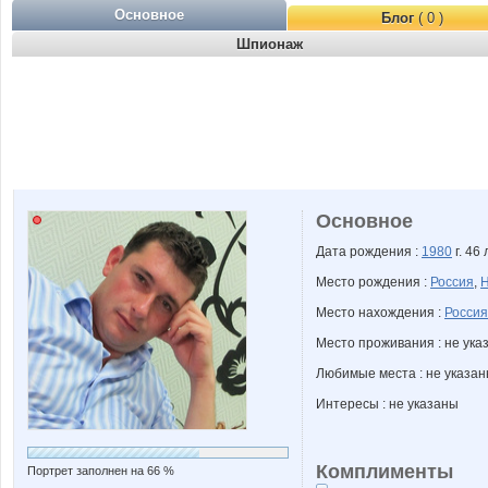
Основное
Блог
( 0 )
Шпионаж
Основное
Дата рождения :
1980
г. 46 
Место рождения :
Россия
,
Н
Место нахождения :
Россия
Место проживания : не ука
Любимые места : не указа
Интересы : не указаны
Комплименты
Портрет заполнен на 66 %