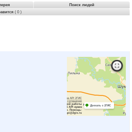
лерея
Поиск людей
равится
( 0 )
Работает на API 2ГИС
Лицензионное соглашение
Для корректной работы
Доехать с 2ГИС
Raster JS API нужен
ключ. Помощь:
api@2gis.ru