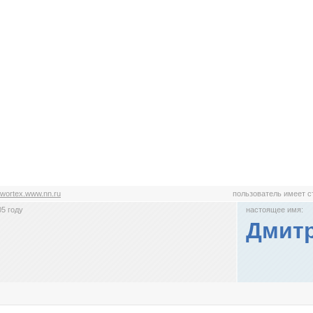
wortex.www.nn.ru
пользователь имеет 
5 году
настоящее имя:
Дмит